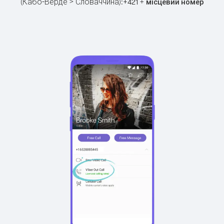
(Кабо-Верде > Словаччина):
+
+
421
місцевий номер