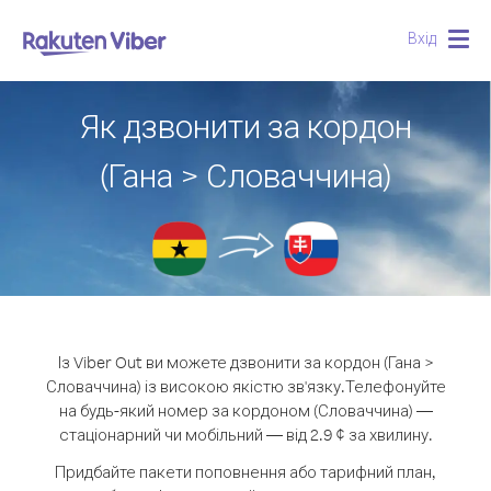
Вхід
Togg
navig
Як дзвонити за кордон
(Гана > Словаччина)
Із Viber Out ви можете дзвонити за кордон (Гана >
Словаччина) із високою якістю зв'язку.
Телефонуйте
на будь-який номер за кордоном (Словаччина) —
стаціонарний чи мобільний — від 2.9 ¢ за хвилину.
Придбайте пакети поповнення або тарифний план,