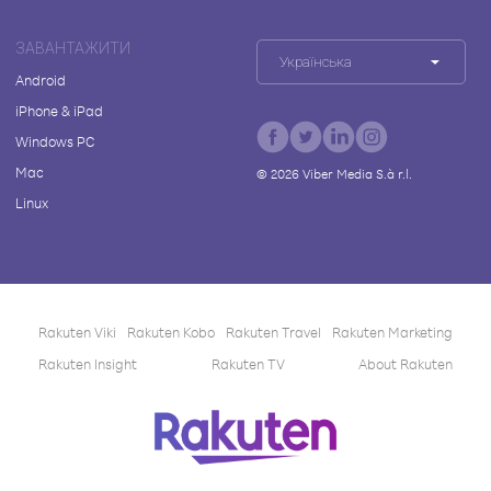
ЗАВАНТАЖИТИ
Українська
Android
iPhone & iPad
Windows PC
Mac
©
2026
Viber Media S.à r.l.
Linux
Rakuten Viki
Rakuten Kobo
Rakuten Travel
Rakuten Marketing
Rakuten Insight
Rakuten TV
About Rakuten