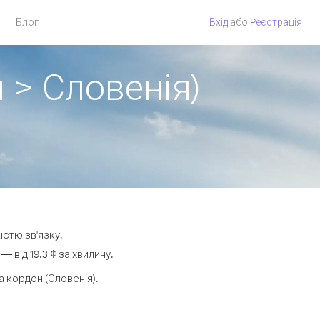
Блог
Вхід
або
Pеєстрація
 > Словенія)
істю зв'язку.
від 19.3 ¢ за хвилину.
 кордон (Словенія).