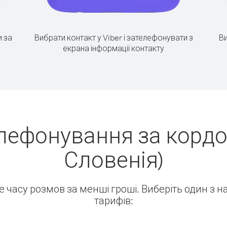
 за
Вибрати контакт у Viber і зателефонувати з
Ви
екрана інформації контакту
лефонування за кордо
Словенія)
ше часу розмов за менші гроші. Виберіть один з 
тарифів: