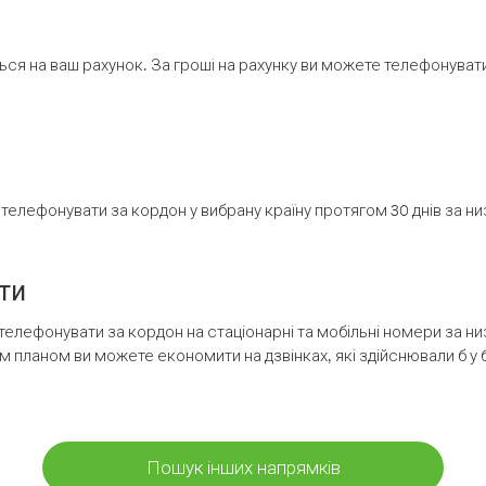
ся на ваш рахунок. За гроші на рахунку ви можете телефонувати н
елефонувати за кордон у вибрану країну протягом 30 днів за н
ти
телефонувати за кордон на стаціонарні та мобільні номери за 
м планом ви можете економити на дзвінках, які здійснювали б у 
Пошук інших напрямків