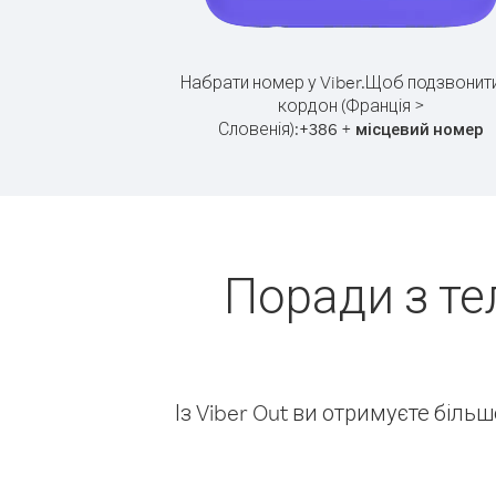
Набрати номер у Viber.
Щоб подзвонити
кордон (Франція >
Словенія):
+
+
386
місцевий номер
Поради з те
Із Viber Out ви отримуєте біль