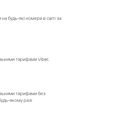
а будь-які номери в світі за
изькими тарифами Viber.
низькими тарифами без
будь-якому разі