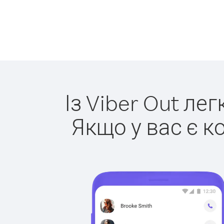
Із Viber Out ле
Якщо у вас є к