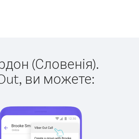
рдон (Словенія).
Out, ви можете: