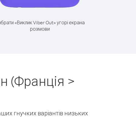
брати «Виклик Viber Out» угорі екрана
розмови
н (Франція >
наших гнучких варіантів низьких