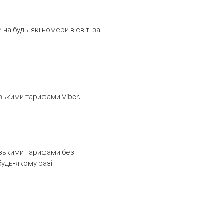
а будь-які номери в світі за
изькими тарифами Viber.
низькими тарифами без
будь-якому разі