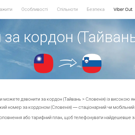
ажити
Особливості
Спільноти
Безпека
Viber Out
 за кордон (Тайвань
 ви можете дзвонити за кордон (Тайвань > Словенія) із високою як
ий номер за кордоном (Словенія) — стаціонарний чи мобільний —
оповнення або тарифний план, щоб телефонувати найдешевше за