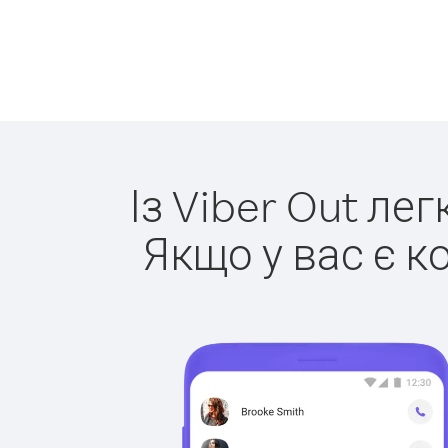
Із Viber Out ле
Якщо у вас є к