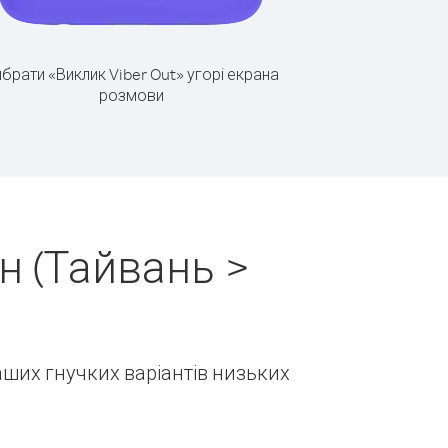
брати «Виклик Viber Out» угорі екрана
розмови
н (Тайвань >
наших гнучких варіантів низьких