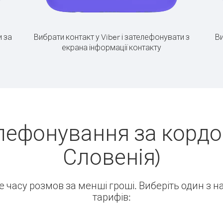
 за
Вибрати контакт у Viber і зателефонувати з
Ви
екрана інформації контакту
лефонування за кордо
Словенія)
ше часу розмов за менші гроші. Виберіть один з 
тарифів: