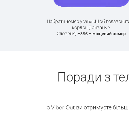
Набрати номер у Viber.
Щоб подзвонити
кордон (Тайвань >
Словенія):
+
+
386
місцевий номер
Поради з те
Із Viber Out ви отримуєте біль