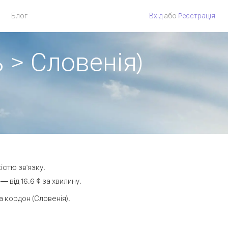
Блог
Вхід
або
Pеєстрація
 > Словенія)
істю зв'язку.
 від 16.6 ¢ за хвилину.
 кордон (Словенія).