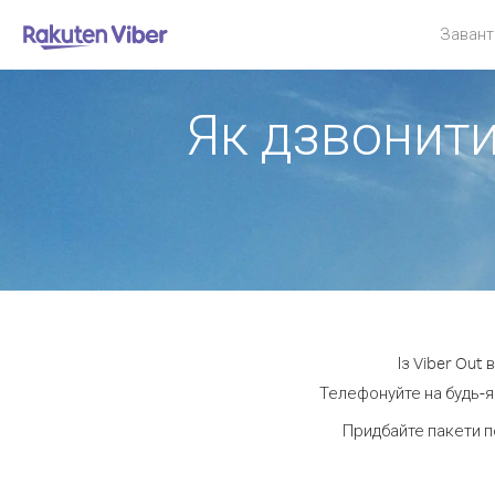
Завант
Як дзвонити
Із Viber Out
Телефонуйте на будь-як
Придбайте пакети п