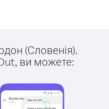
рдон (Словенія).
Out, ви можете: