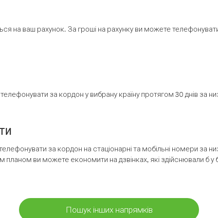
ся на ваш рахунок. За гроші на рахунку ви можете телефонувати н
елефонувати за кордон у вибрану країну протягом 30 днів за н
ти
телефонувати за кордон на стаціонарні та мобільні номери за 
м планом ви можете економити на дзвінках, які здійснювали б у 
Пошук інших напрямків