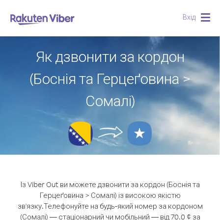
Вхід
Togg
navig
Як дзвонити за кордон
(Боснія та Герцеґовина >
Сомалі)
Із Viber Out ви можете дзвонити за кордон (Боснія та
Герцеґовина > Сомалі) із високою якістю
зв'язку.
Телефонуйте на будь-який номер за кордоном
(Сомалі) — стаціонарний чи мобільний — від 70.0 ¢ за