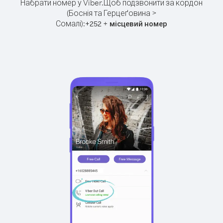
Набрати номер у Viber.
Щоб подзвонити за кордон
(Боснія та Герцеґовина >
Сомалі):
+
+
252
місцевий номер