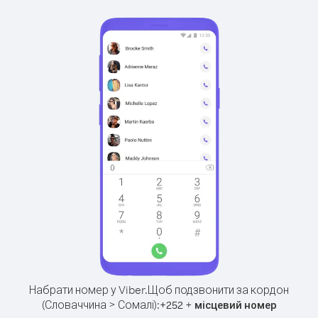
Набрати номер у Viber.
Щоб подзвонити за кордон
(Словаччина > Сомалі):
+
+
252
місцевий номер