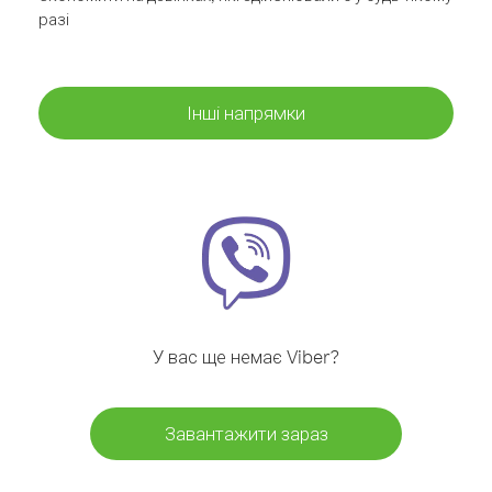
разі
Інші напрямки
У вас ще немає Viber?
Завантажити зараз