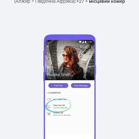
(Алжир > Південна Африка):
+
+
27
місцевий номер