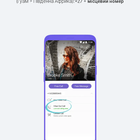
(Гуам > Південна Африка):
+
+
27
місцевий номер