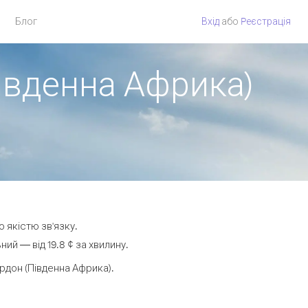
Блог
Вхід
або
Pеєстрація
Південна Африка)
ю якістю зв'язку.
й — від 19.8 ¢ за хвилину.
дон (Південна Африка).