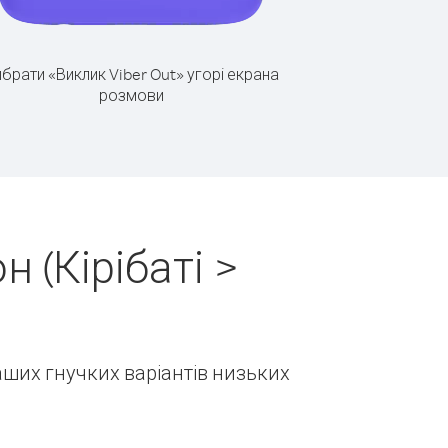
брати «Виклик Viber Out» угорі екрана
розмови
 (Кірібаті >
наших гнучких варіантів низьких