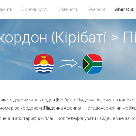
ажити
Особливості
Спільноти
Безпека
Viber Out
кордон (Кірібаті > 
можете дзвонити за кордон (Кірібаті > Південна Африка) із високо
номер за кордоном (Південна Африка) — стаціонарний чи мобільни
внення або тарифний план, щоб телефонувати найдешевше за кор