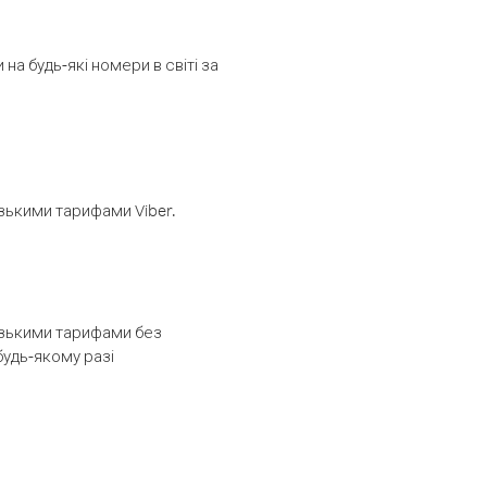
а будь-які номери в світі за
изькими тарифами Viber.
низькими тарифами без
будь-якому разі