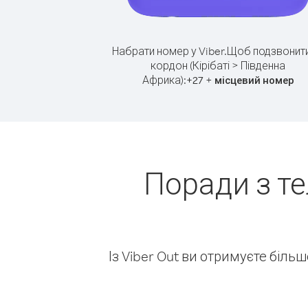
Набрати номер у Viber.
Щоб подзвонити
кордон (Кірібаті > Південна
Африка):
+
+
27
місцевий номер
Поради з те
Із Viber Out ви отримуєте біль