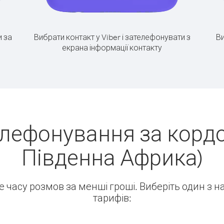
 за
Вибрати контакт у Viber і зателефонувати з
Ви
екрана інформації контакту
лефонування за кордон
Південна Африка)
ше часу розмов за менші гроші. Виберіть один з 
тарифів: