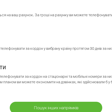
ся на ваш рахунок. За гроші на рахунку ви можете телефонувати н
елефонувати за кордон у вибрану країну протягом 30 днів за н
ти
телефонувати за кордон на стаціонарні та мобільні номери за 
м планом ви можете економити на дзвінках, які здійснювали б у 
Пошук інших напрямків