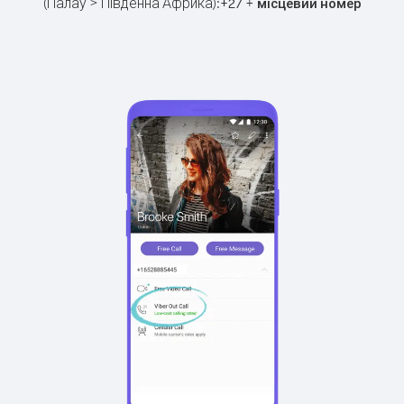
(Палау > Південна Африка):
+
+
27
місцевий номер