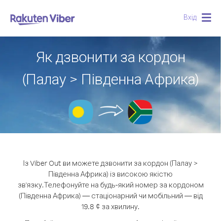
Вхід
Togg
navig
Як дзвонити за кордон
(Палау > Південна Африка)
Із Viber Out ви можете дзвонити за кордон (Палау >
Південна Африка) із високою якістю
зв'язку.
Телефонуйте на будь-який номер за кордоном
(Південна Африка) — стаціонарний чи мобільний — від
19.8 ¢ за хвилину.