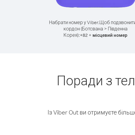
Набрати номер у Viber.
Щоб подзвонити
кордон (Ботсвана > Південна
Корея):
+
+
82
місцевий номер
Поради з те
Із Viber Out ви отримуєте біль