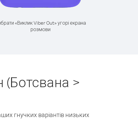
брати «Виклик Viber Out» угорі екрана
розмови
 (Ботсвана >
наших гнучких варіантів низьких