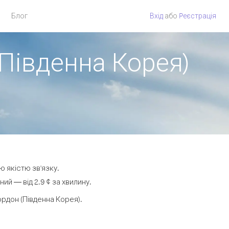
Блог
Вхід
або
Pеєстрація
 Південна Корея)
ю якістю зв'язку.
й — від 2.9 ¢ за хвилину.
рдон (Південна Корея).