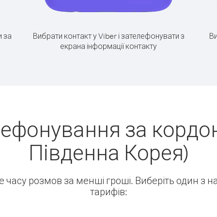
 за
Вибрати контакт у Viber і зателефонувати з
Ви
екрана інформації контакту
лефонування за кордон
Південна Корея)
ше часу розмов за менші гроші. Виберіть один з 
тарифів: