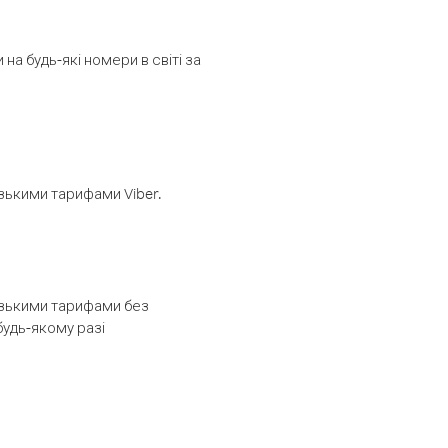
а будь-які номери в світі за
изькими тарифами Viber.
низькими тарифами без
будь-якому разі