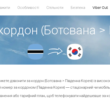
ажити
Особливості
Спільноти
Безпека
Viber Out
кордон (Ботсвана >
можете дзвонити за кордон (Ботсвана > Південна Корея) із високо
 номер за кордоном (Південна Корея) — стаціонарний чи мобільни
внення або тарифний план, щоб телефонувати найдешевше за ко