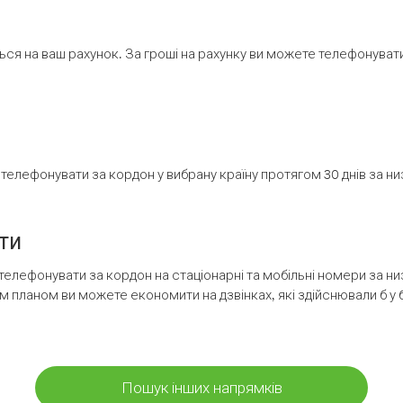
ся на ваш рахунок. За гроші на рахунку ви можете телефонувати н
елефонувати за кордон у вибрану країну протягом 30 днів за н
ти
телефонувати за кордон на стаціонарні та мобільні номери за 
м планом ви можете економити на дзвінках, які здійснювали б у 
Пошук інших напрямків