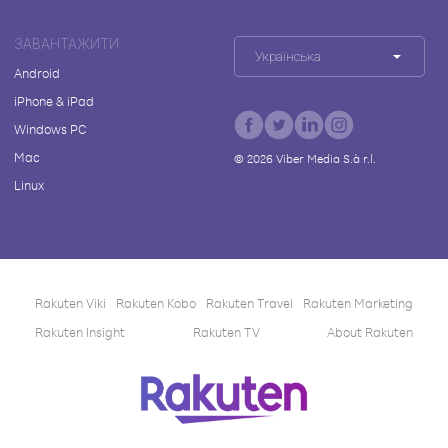
ЗАВАНТАЖИТИ
Українська
Android
iPhone & iPad
Windows PC
Mac
©
2026
Viber Media S.à r.l.
Linux
Rakuten Viki
Rakuten Kobo
Rakuten Travel
Rakuten Marketing
Rakuten Insight
Rakuten TV
About Rakuten