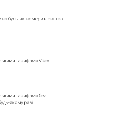
а будь-які номери в світі за
изькими тарифами Viber.
низькими тарифами без
будь-якому разі