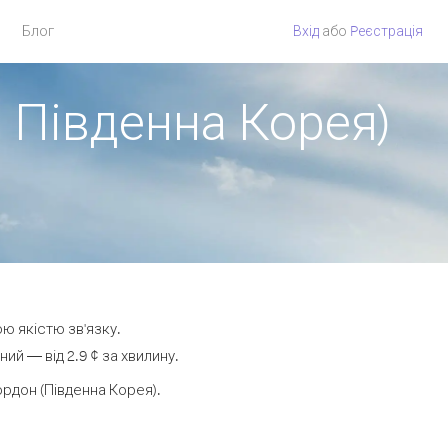
Блог
Вхід
або
Pеєстрація
> Південна Корея)
ою якістю зв'язку.
й — від 2.9 ¢ за хвилину.
рдон (Південна Корея).