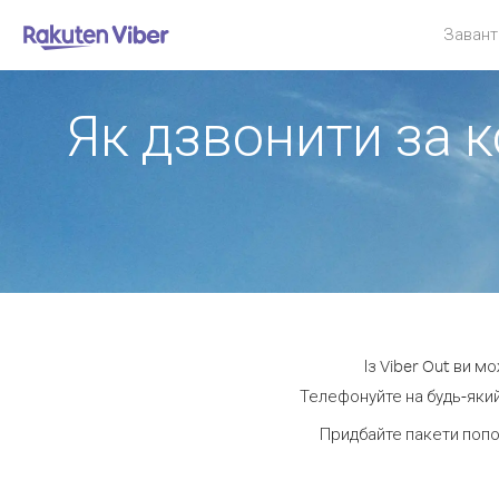
Завант
Як дзвонити за к
Із Viber Out ви м
Телефонуйте на будь-який
Придбайте пакети попо