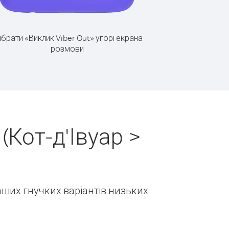
брати «Виклик Viber Out» угорі екрана
розмови
Кот-д'Івуар >
наших гнучких варіантів низьких