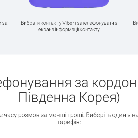
 за
Вибрати контакт у Viber і зателефонувати з
Ви
екрана інформації контакту
ефонування за кордон (
Південна Корея)
ше часу розмов за менші гроші. Виберіть один з 
тарифів: