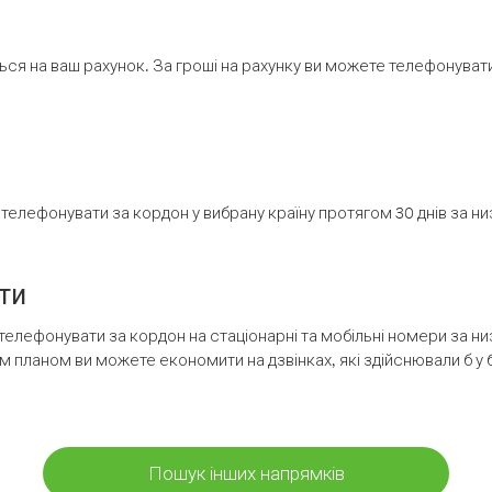
ся на ваш рахунок. За гроші на рахунку ви можете телефонувати н
елефонувати за кордон у вибрану країну протягом 30 днів за н
ти
телефонувати за кордон на стаціонарні та мобільні номери за 
м планом ви можете економити на дзвінках, які здійснювали б у 
Пошук інших напрямків