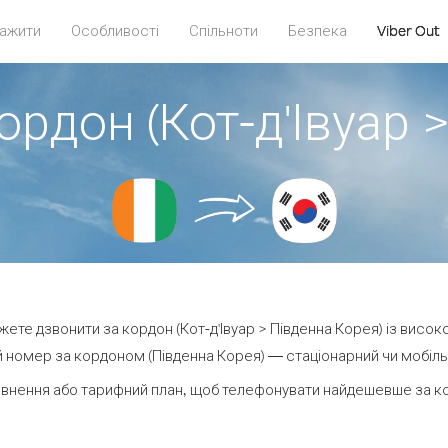
ажити
Особливості
Спільноти
Безпека
Viber Out
ордон (Кот-д'Івуар 
ожете дзвонити за кордон (Кот-д'Івуар > Південна Корея) із висок
 номер за кордоном (Південна Корея) — стаціонарний чи мобільни
внення або тарифний план, щоб телефонувати найдешевше за ко