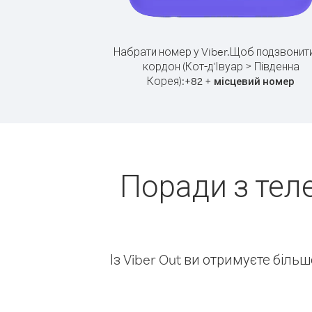
Набрати номер у Viber.
Щоб подзвонити
кордон (Кот-д'Івуар > Південна
Корея):
+
+
82
місцевий номер
Поради з тел
Із Viber Out ви отримуєте біль