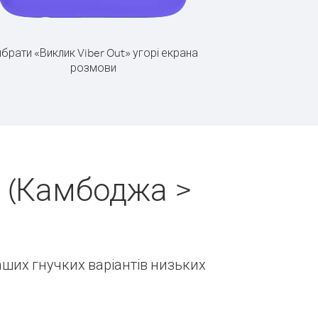
брати «Виклик Viber Out» угорі екрана
розмови
н (Камбоджа >
наших гнучких варіантів низьких