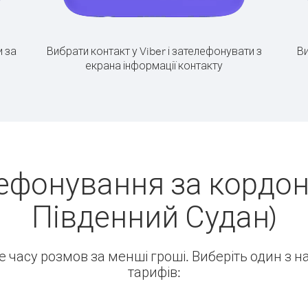
 за
Вибрати контакт у Viber і зателефонувати з
Ви
екрана інформації контакту
ефонування за кордо
Південний Судан)
ше часу розмов за менші гроші. Виберіть один з 
тарифів: