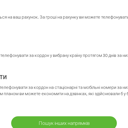
ся на ваш рахунок. За гроші на рахунку ви можете телефонувати н
елефонувати за кордон у вибрану країну протягом 30 днів за н
ти
телефонувати за кордон на стаціонарні та мобільні номери за 
м планом ви можете економити на дзвінках, які здійснювали б у 
Пошук інших напрямків