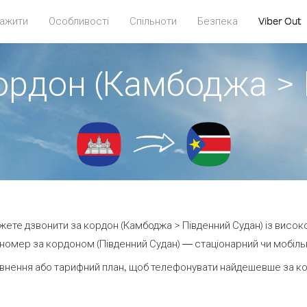
ажити
Особливості
Спільноти
Безпека
Viber Out
кордон (Камбоджа > 
ожете дзвонити за кордон (Камбоджа > Південний Судан) із висок
номер за кордоном (Південний Судан) — стаціонарний чи мобільни
внення або тарифний план, щоб телефонувати найдешевше за кор