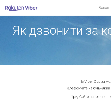
Завант
Як дзвонити за 
Із Viber Out ви м
Телефонуйте на будь-який 
Придбайте пакети попо