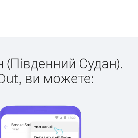
н (Південний Судан).
Out, ви можете: