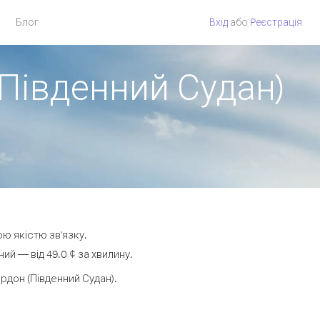
Блог
Вхід
або
Pеєстрація
Південний Судан)
ою якістю зв'язку.
й — від 49.0 ¢ за хвилину.
дон (Південний Судан).