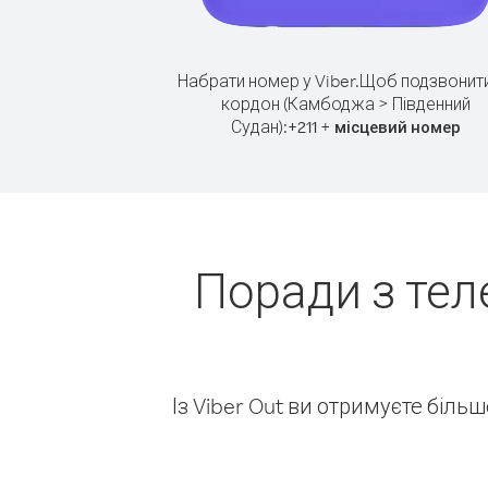
Набрати номер у Viber.
Щоб подзвонити
кордон (Камбоджа > Південний
Судан):
+
+
211
місцевий номер
Поради з тел
Із Viber Out ви отримуєте біль