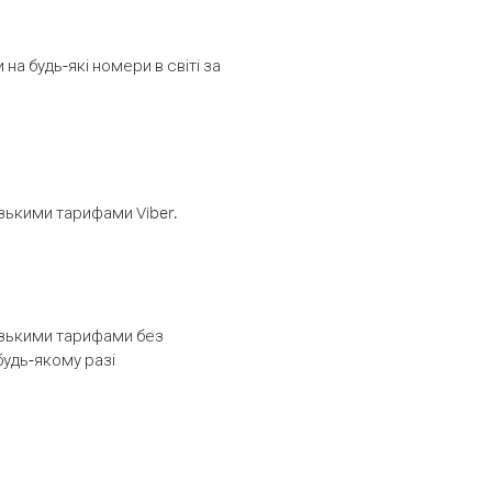
а будь-які номери в світі за
изькими тарифами Viber.
низькими тарифами без
будь-якому разі