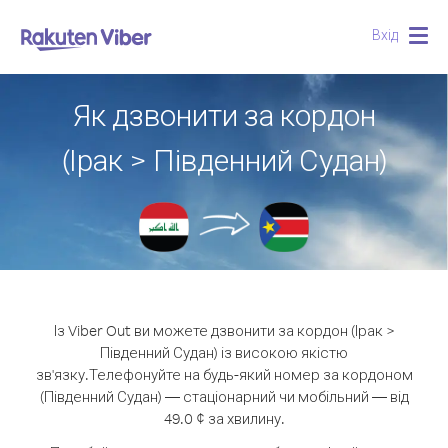
Вхід
Togg
navig
Як дзвонити за кордон
(Ірак > Південний Судан)
Із Viber Out ви можете дзвонити за кордон (Ірак >
Південний Судан) із високою якістю
зв'язку.
Телефонуйте на будь-який номер за кордоном
(Південний Судан) — стаціонарний чи мобільний — від
49.0 ¢ за хвилину.