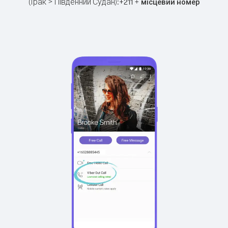
(Ірак > Південний Судан):
+
+
211
місцевий номер