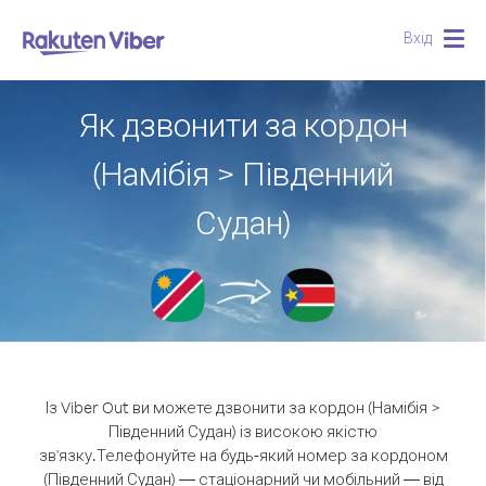
Вхід
Togg
navig
Як дзвонити за кордон
(Намібія > Південний
Судан)
Із Viber Out ви можете дзвонити за кордон (Намібія >
Південний Судан) із високою якістю
зв'язку.
Телефонуйте на будь-який номер за кордоном
(Південний Судан) — стаціонарний чи мобільний — від