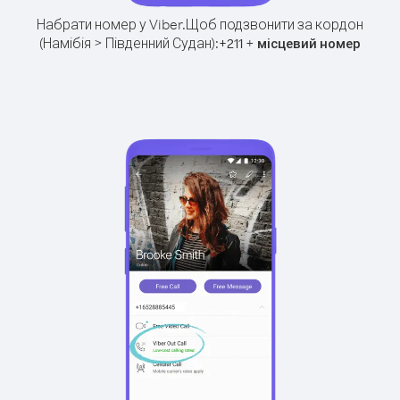
Набрати номер у Viber.
Щоб подзвонити за кордон
(Намібія > Південний Судан):
+
+
211
місцевий номер