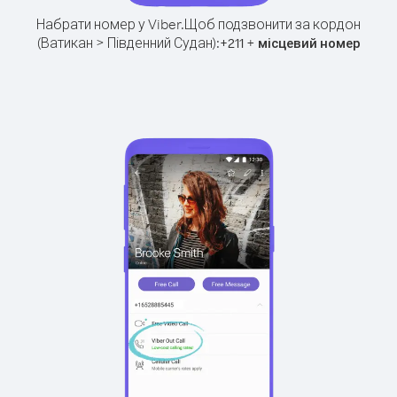
Набрати номер у Viber.
Щоб подзвонити за кордон
(Ватикан > Південний Судан):
+
+
211
місцевий номер