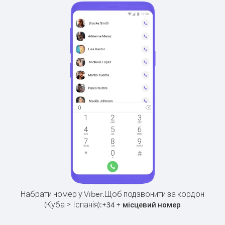
Набрати номер у Viber.
Щоб подзвонити за кордон
(Куба > Іспанія):
+
+
34
місцевий номер