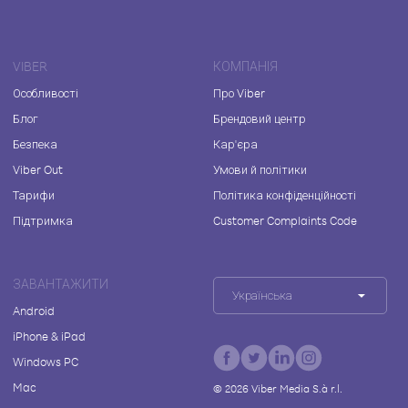
VIBER
КОМПАНІЯ
Особливості
Про Viber
Блог
Брендовий центр
Безпека
Кар'єра
Viber Out
Умови й політики
Тарифи
Політика конфіденційності
Підтримка
Customer Complaints Code
ЗАВАНТАЖИТИ
Українська
Android
iPhone & iPad
Windows PC
Mac
©
2026
Viber Media S.à r.l.