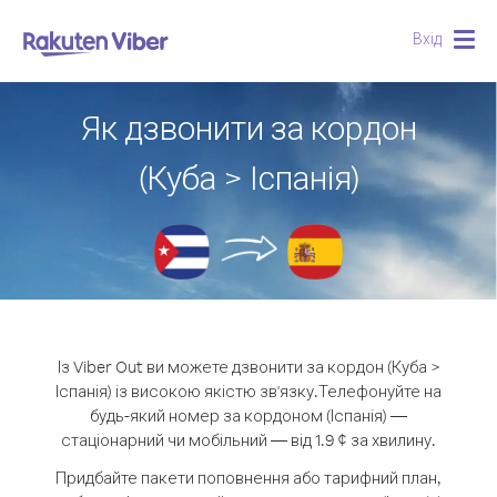
Вхід
Togg
navig
Як дзвонити за кордон
(Куба > Іспанія)
Із Viber Out ви можете дзвонити за кордон (Куба >
Іспанія) із високою якістю зв'язку.
Телефонуйте на
будь-який номер за кордоном (Іспанія) —
стаціонарний чи мобільний — від 1.9 ¢ за хвилину.
Придбайте пакети поповнення або тарифний план,