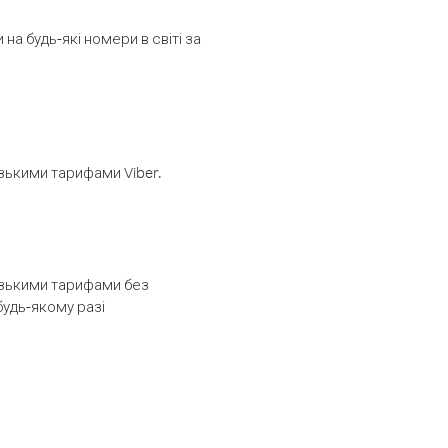
а будь-які номери в світі за
изькими тарифами Viber.
низькими тарифами без
будь-якому разі