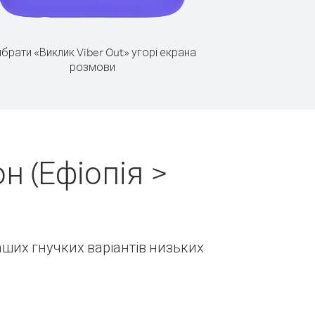
брати «Виклик Viber Out» угорі екрана
розмови
н (Ефіопія >
наших гнучких варіантів низьких