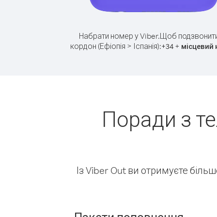
Набрати номер у Viber.
Щоб подзвонити
кордон (Ефіопія > Іспанія):
+
+
34
місцевий
Поради з те
Із Viber Out ви отримуєте біль