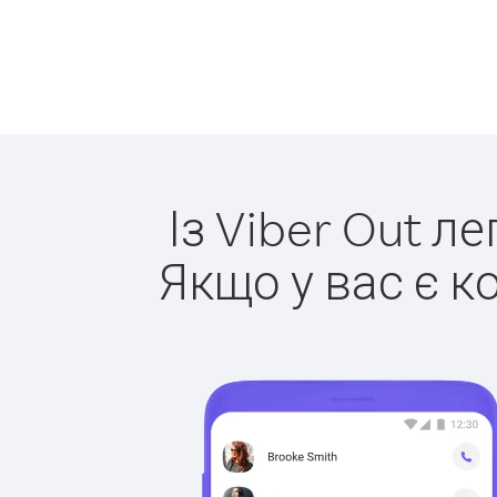
Із Viber Out л
Якщо у вас є к