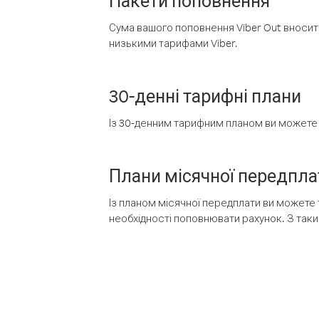
Пакети поповнення
Сума вашого поповнення Viber Out вносить
низькими тарифами Viber.
30-денні тарифні плани
Із 30-денним тарифним планом ви можете т
Плани місячної передпла
Із планом місячної передплати ви можете 
необхідності поповнювати рахунок. З таки