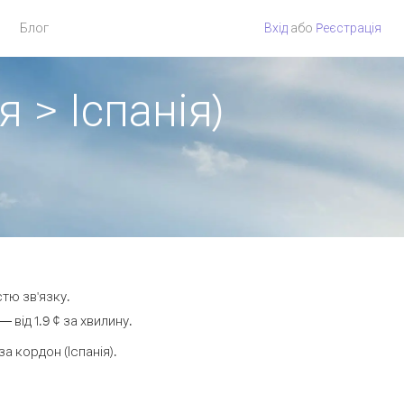
Блог
Вхід
або
Pеєстрація
 > Іспанія)
стю зв'язку.
від 1.9 ¢ за хвилину.
 кордон (Іспанія).