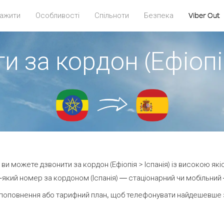
ажити
Особливості
Спільноти
Безпека
Viber Out
и за кордон (Ефіопія
t ви можете дзвонити за кордон (Ефіопія > Іспанія) із високою які
який номер за кордоном (Іспанія) — стаціонарний чи мобільний — 
поповнення або тарифний план, щоб телефонувати найдешевше за