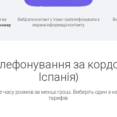
 за
Вибрати контакт у Viber і зателефонувати з
Ви
екрана інформації контакту
 номер
лефонування за кордо
Іспанія)
ше часу розмов за менші гроші. Виберіть один з 
тарифів: