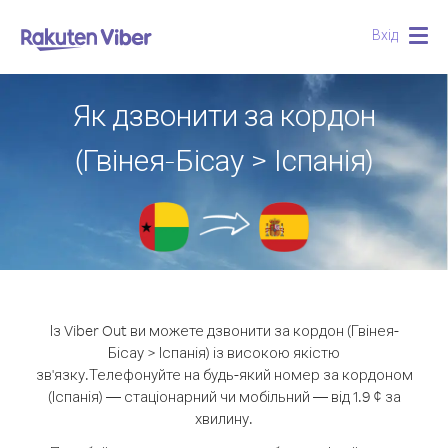
Вхід
Togg
navig
Як дзвонити за кордон
(Гвінея-Бісау > Іспанія)
Із Viber Out ви можете дзвонити за кордон (Гвінея-
Бісау > Іспанія) із високою якістю
зв'язку.
Телефонуйте на будь-який номер за кордоном
(Іспанія) — стаціонарний чи мобільний — від 1.9 ¢ за
хвилину.