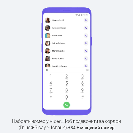
Набрати номер у Viber.
Щоб подзвонити за кордон
(Гвінея-Бісау > Іспанія):
+
+
34
місцевий номер