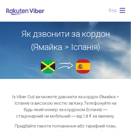
Вхід
Togg
navig
Як дзвонити за кордон
(Ямайка > Іспанія)
Із Viber Out ви можете дзвонити за кордон (Ямайка >
Іспанія) із високою якістю зв'язку.
Телефонуйте на
будь-який номер за кордоном (Іспанія) —
стаціонарний чи мобільний — від 1.9 ¢ за хвилину.
Придбайте пакети поповнення або тарифний план,