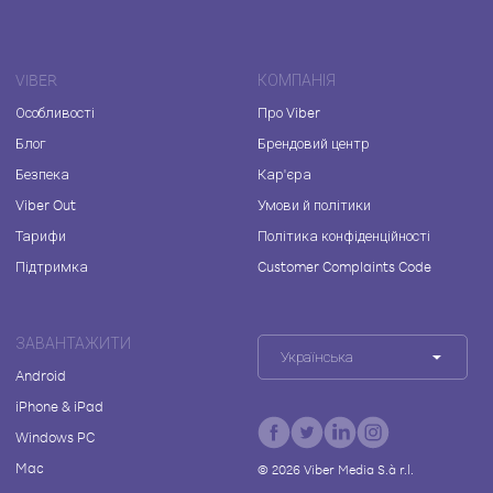
VIBER
КОМПАНІЯ
Особливості
Про Viber
Блог
Брендовий центр
Безпека
Кар'єра
Viber Out
Умови й політики
Тарифи
Політика конфіденційності
Підтримка
Customer Complaints Code
ЗАВАНТАЖИТИ
Українська
Android
iPhone & iPad
Windows PC
Mac
©
2026
Viber Media S.à r.l.