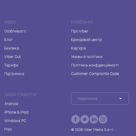
VIBER
КОМПАНІЯ
Особливості
Про Viber
Блог
Брендовий центр
Безпека
Кар'єра
Viber Out
Умови й політики
Тарифи
Політика конфіденційності
Підтримка
Customer Complaints Code
ЗАВАНТАЖИТИ
Українська
Android
iPhone & iPad
Windows PC
Mac
©
2026
Viber Media S.à r.l.