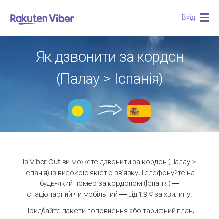
Вхід
Togg
navig
Як дзвонити за кордон
(Палау > Іспанія)
Із Viber Out ви можете дзвонити за кордон (Палау >
Іспанія) із високою якістю зв'язку.
Телефонуйте на
будь-який номер за кордоном (Іспанія) —
стаціонарний чи мобільний — від 1.9 ¢ за хвилину.
Придбайте пакети поповнення або тарифний план,