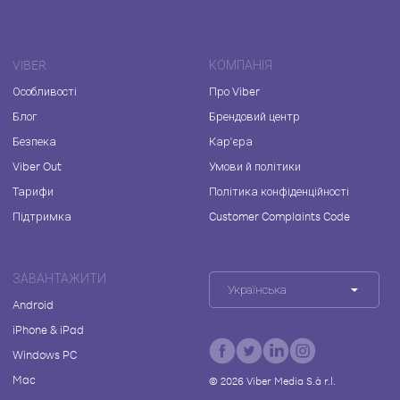
VIBER
КОМПАНІЯ
Особливості
Про Viber
Блог
Брендовий центр
Безпека
Кар'єра
Viber Out
Умови й політики
Тарифи
Політика конфіденційності
Підтримка
Customer Complaints Code
ЗАВАНТАЖИТИ
Українська
Android
iPhone & iPad
Windows PC
Mac
©
2026
Viber Media S.à r.l.