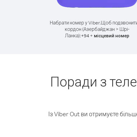
Набрати номер у Viber.
Щоб подзвонити
кордон (Азербайджан > Шрі-
Ланка):
+
+
94
місцевий номер
Поради з тел
Із Viber Out ви отримуєте біль