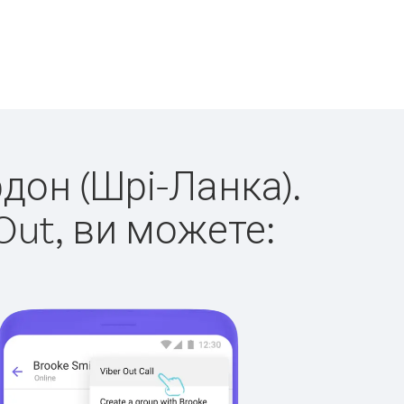
рдон (Шрі-Ланка).
Out, ви можете: