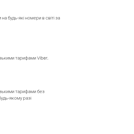
а будь-які номери в світі за
изькими тарифами Viber.
низькими тарифами без
будь-якому разі