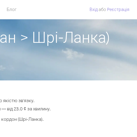
Блог
Вхід
або
Pеєстрація
ан > Шрі-Ланка)
 якістю зв'язку.
 від 23.0 ¢ за хвилину.
кордон (Шрі-Ланка).