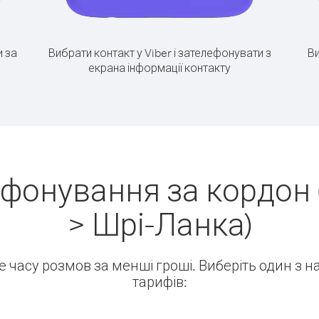
 за
Вибрати контакт у Viber і зателефонувати з
Ви
екрана інформації контакту
ефонування за кордон
> Шрі-Ланка)
ше часу розмов за менші гроші. Виберіть один з 
тарифів: