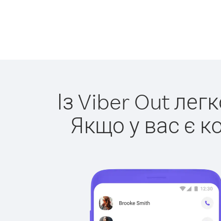
Із Viber Out лег
Якщо у вас є к