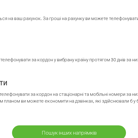
ся на ваш рахунок. За гроші на рахунку ви можете телефонувати н
елефонувати за кордон у вибрану країну протягом 30 днів за н
ти
телефонувати за кордон на стаціонарні та мобільні номери за 
м планом ви можете економити на дзвінках, які здійснювали б у 
Пошук інших напрямків