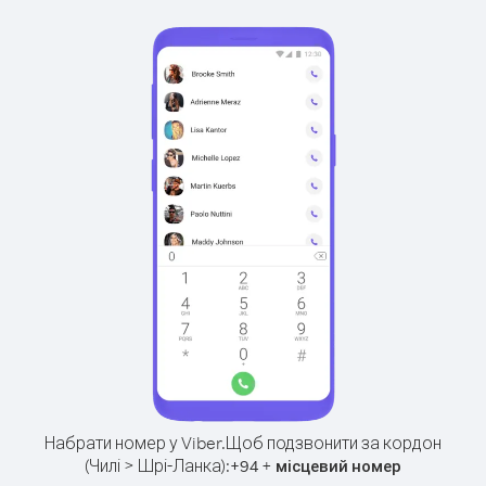
Набрати номер у Viber.
Щоб подзвонити за кордон
(Чилі > Шрі-Ланка):
+
+
94
місцевий номер