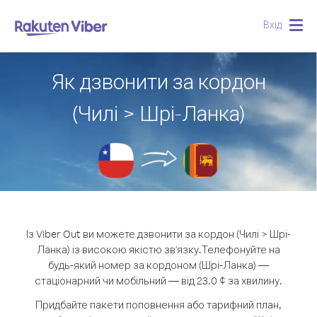
Вхід
Togg
navig
Як дзвонити за кордон
(Чилі > Шрі-Ланка)
Із Viber Out ви можете дзвонити за кордон (Чилі > Шрі-
Ланка) із високою якістю зв'язку.
Телефонуйте на
будь-який номер за кордоном (Шрі-Ланка) —
стаціонарний чи мобільний — від 23.0 ¢ за хвилину.
Придбайте пакети поповнення або тарифний план,