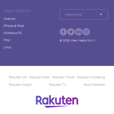
ЗАВАНТАЖИТИ
Українська
Android
iPhone & iPad
Windows PC
Mac
©
2026
Viber Media S.à r.l.
Linux
Rakuten Viki
Rakuten Kobo
Rakuten Travel
Rakuten Marketing
Rakuten Insight
Rakuten TV
About Rakuten