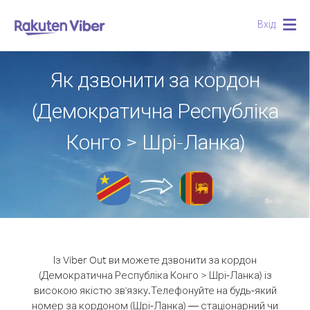
Вхід
Togg
navig
Як дзвонити за кордон
(Демократична Республіка
Конго > Шрі-Ланка)
Із Viber Out ви можете дзвонити за кордон
(Демократична Республіка Конго > Шрі-Ланка) із
високою якістю зв'язку.
Телефонуйте на будь-який
номер за кордоном (Шрі-Ланка) — стаціонарний чи