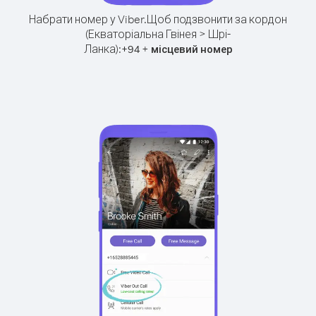
Набрати номер у Viber.
Щоб подзвонити за кордон
(Екваторіальна Гвінея > Шрі-
Ланка):
+
+
94
місцевий номер