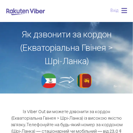
Вхід
Togg
navig
Як дзвонити за кордон
(Екваторіальна Гвінея >
Шрі-Ланка)
Із Viber Out ви можете дзвонити за кордон
(Екваторіальна Гвінея > Шрі-Ланка) із високою якістю
зв'язку.
Телефонуйте на будь-який номер за кордоном
(Шрі-Ланка) — стаціонарний чи мобільний — від 23.0 ¢