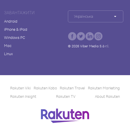
ЗАВАНТАЖИТИ
Українська
Android
iPhone & iPad
Windows PC
Mac
©
2026
Viber Media S.à r.l.
Linux
Rakuten Viki
Rakuten Kobo
Rakuten Travel
Rakuten Marketing
Rakuten Insight
Rakuten TV
About Rakuten