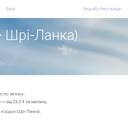
Блог
Вхід
або
Pеєстрація
> Шрі-Ланка)
істю зв'язку.
 від 23.0 ¢ за хвилину.
кордон (Шрі-Ланка).