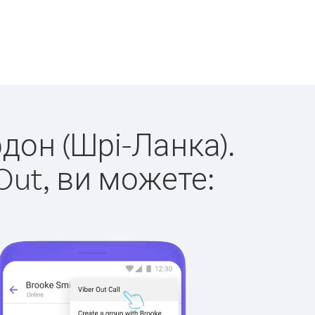
рдон (Шрі-Ланка).
Out, ви можете: