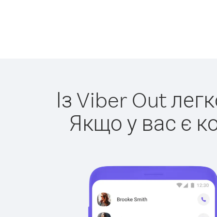
Із Viber Out лег
Якщо у вас є к