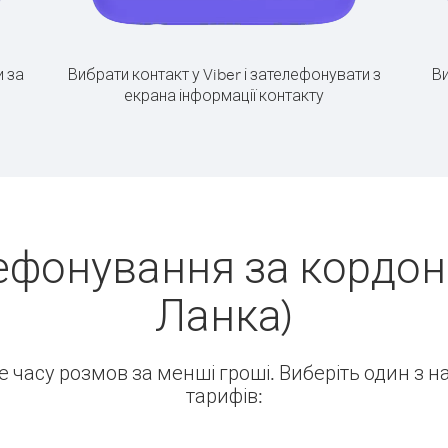
 за
Вибрати контакт у Viber і зателефонувати з
Ви
екрана інформації контакту
ефонування за кордон 
Ланка)
ше часу розмов за менші гроші. Виберіть один з 
тарифів: