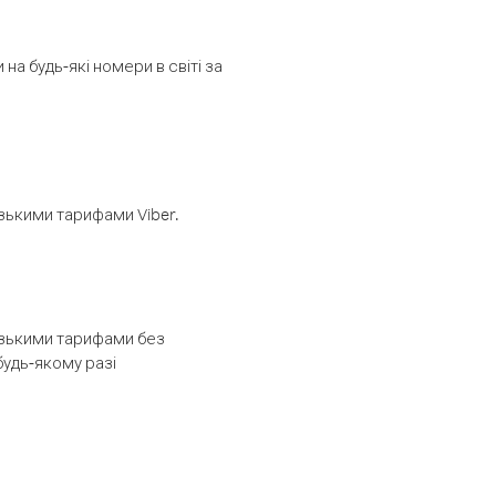
а будь-які номери в світі за
изькими тарифами Viber.
низькими тарифами без
будь-якому разі