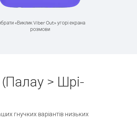
брати «Виклик Viber Out» угорі екрана
розмови
(Палау > Шрі-
наших гнучких варіантів низьких