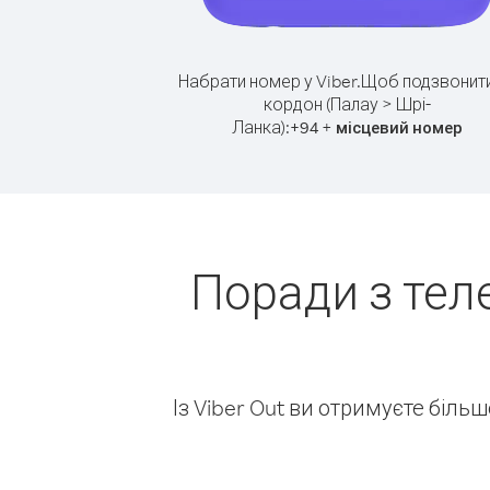
Набрати номер у Viber.
Щоб подзвонити
кордон (Палау > Шрі-
Ланка):
+
+
94
місцевий номер
Поради з тел
Із Viber Out ви отримуєте біль