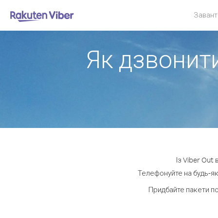
Завант
Як дзвонити
Із Viber Out
Телефонуйте на будь-як
Придбайте пакети п