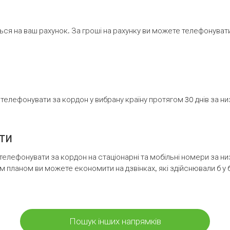
ся на ваш рахунок. За гроші на рахунку ви можете телефонувати н
елефонувати за кордон у вибрану країну протягом 30 днів за н
ти
телефонувати за кордон на стаціонарні та мобільні номери за 
м планом ви можете економити на дзвінках, які здійснювали б у 
Пошук інших напрямків