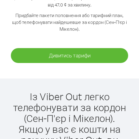
від 47.0 ¢ за хвилину.
Придбайте пакети поповнення або тарифний план,
щоб телефонувати найдешевше за кордон (Сен-П'єр і
Мікелон).
Дивитись тарифи
Із Viber Out легко
телефонувати за кордон
(Сен-П'єр і Мікелон).
Якщо у вас є кошти на