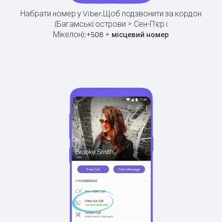
Набрати номер у Viber.
Щоб подзвонити за кордон
(Багамські острови > Сен-П'єр і
Мікелон):
+
+
508
місцевий номер