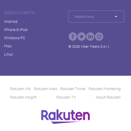
ЗАВАНТАЖИТИ
Українська
Android
iPhone & iPad
Windows PC
Mac
©
2026
Viber Media S.à r.l.
Linux
Rakuten Viki
Rakuten Kobo
Rakuten Travel
Rakuten Marketing
Rakuten Insight
Rakuten TV
About Rakuten