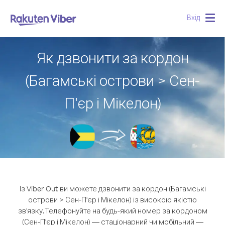
Вхід
Togg
navig
Як дзвонити за кордон
(Багамські острови > Сен-
П'єр і Мікелон)
Із Viber Out ви можете дзвонити за кордон (Багамські
острови > Сен-П'єр і Мікелон) із високою якістю
зв'язку.
Телефонуйте на будь-який номер за кордоном
(Сен-П'єр і Мікелон) — стаціонарний чи мобільний —