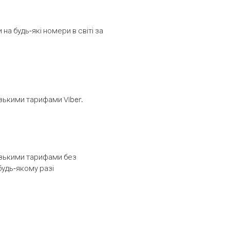
а будь-які номери в світі за
изькими тарифами Viber.
низькими тарифами без
будь-якому разі