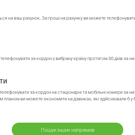
ся на ваш рахунок. За гроші на рахунку ви можете телефонувати н
елефонувати за кордон у вибрану країну протягом 30 днів за н
ти
телефонувати за кордон на стаціонарні та мобільні номери за 
м планом ви можете економити на дзвінках, які здійснювали б у 
Пошук інших напрямків