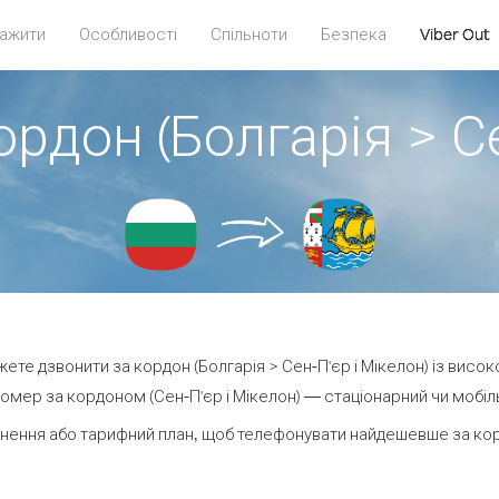
ажити
Особливості
Спільноти
Безпека
Viber Out
ордон (Болгарія > Се
ожете дзвонити за кордон (Болгарія > Сен-П'єр і Мікелон) із висок
омер за кордоном (Сен-П'єр і Мікелон) — стаціонарний чи мобільн
нення або тарифний план, щоб телефонувати найдешевше за кордо