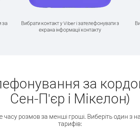
 за
Вибрати контакт у Viber і зателефонувати з
Ви
екрана інформації контакту
лефонування за кордон
Сен-П'єр і Мікелон)
ше часу розмов за менші гроші. Виберіть один з 
тарифів: