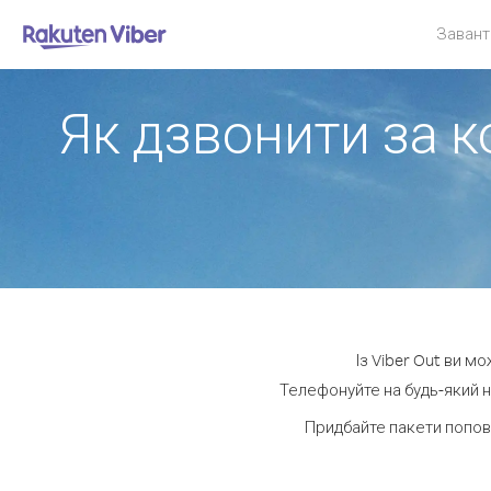
Завант
Як дзвонити за к
Із Viber Out ви м
Телефонуйте на будь-який н
Придбайте пакети попов