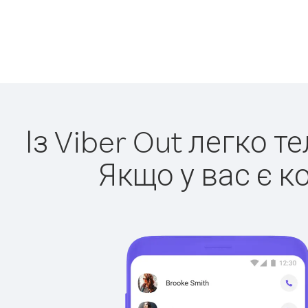
Із Viber Out легко т
Якщо у вас є к