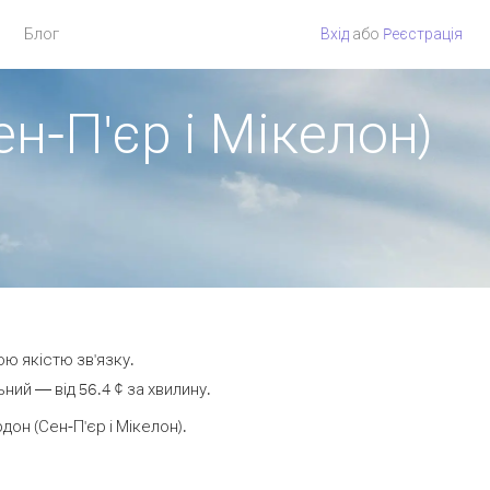
Блог
Вхід
або
Pеєстрація
н-П'єр і Мікелон)
ою якістю зв'язку.
ий — від 56.4 ¢ за хвилину.
н (Сен-П'єр і Мікелон).