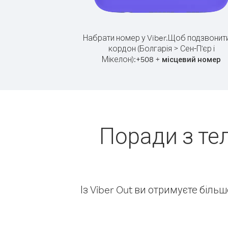
Набрати номер у Viber.
Щоб подзвонити
кордон (Болгарія > Сен-П'єр і
Мікелон):
+
+
508
місцевий номер
Поради з те
Із Viber Out ви отримуєте біль