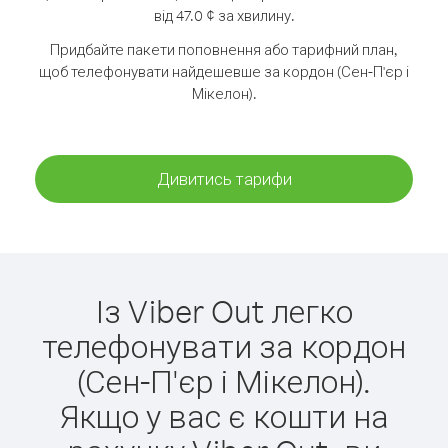
від 47.0 ¢ за хвилину.
Придбайте пакети поповнення або тарифний план,
щоб телефонувати найдешевше за кордон (Сен-П'єр і
Мікелон).
Дивитись тарифи
Із Viber Out легко
телефонувати за кордон
(Сен-П'єр і Мікелон).
Якщо у вас є кошти на