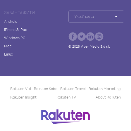
ЗАВАНТАЖИТИ
Українська
Android
iPhone & iPad
Windows PC
Mac
©
2026
Viber Media S.à r.l.
Linux
Rakuten Viki
Rakuten Kobo
Rakuten Travel
Rakuten Marketing
Rakuten Insight
Rakuten TV
About Rakuten