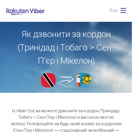
Вхід
Togg
navig
Як дзвонити за кордон
(Тринідад і Тобаго > Сен-
П'єр і Мікелон)
Із Viber Out ви можете дзвонити за кордон (Тринідад і
Тобаго > Сен-П'єр і Мікелон) із високою якістю
зв'язку.
Телефонуйте на будь-який номер за кордоном
(Сен-П'єр і Мікелон) — стаціонарний чи мобільний —