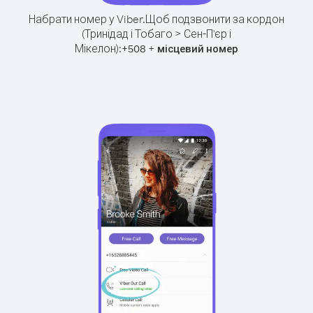
Набрати номер у Viber.
Щоб подзвонити за кордон
(Тринідад і Тобаго > Сен-П'єр і
Мікелон):
+
+
508
місцевий номер