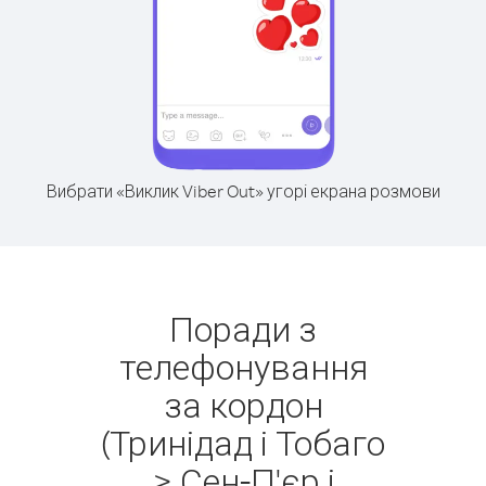
Вибрати «Виклик Viber Out» угорі екрана розмови
Поради з
телефонування
за кордон
(Тринідад і Тобаго
> Сен-П'єр і