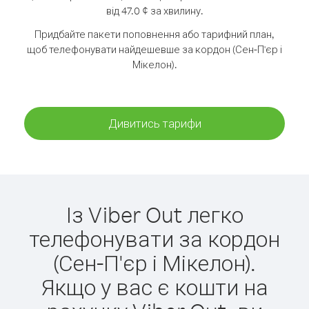
від 47.0 ¢ за хвилину.
Придбайте пакети поповнення або тарифний план,
щоб телефонувати найдешевше за кордон (Сен-П'єр і
Мікелон).
Дивитись тарифи
Із Viber Out легко
телефонувати за кордон
(Сен-П'єр і Мікелон).
Якщо у вас є кошти на