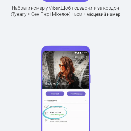
Набрати номер у Viber.
Щоб подзвонити за кордон
(Тувалу > Сен-П'єр і Мікелон):
+
+
508
місцевий номер