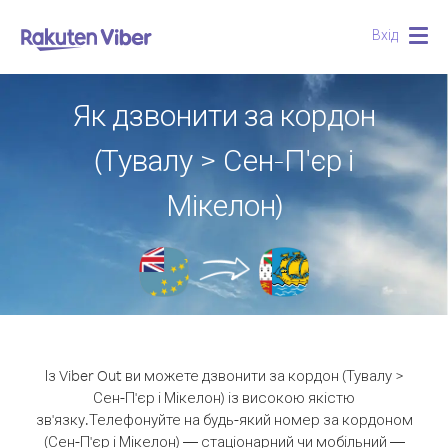
Вхід
Togg
navig
Як дзвонити за кордон
(Тувалу > Сен-П'єр і
Мікелон)
Із Viber Out ви можете дзвонити за кордон (Тувалу >
Сен-П'єр і Мікелон) із високою якістю
зв'язку.
Телефонуйте на будь-який номер за кордоном
(Сен-П'єр і Мікелон) — стаціонарний чи мобільний —