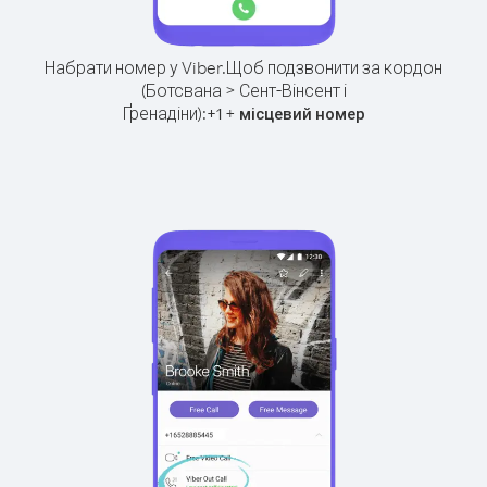
Набрати номер у Viber.
Щоб подзвонити за кордон
(Ботсвана > Сент-Вінсент і
Ґренадіни):
+
+
1
місцевий номер