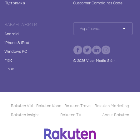
Підтримка
Customer Complaints Code
ЗАВАНТАЖИТИ
Українська
Android
iPhone & iPad
Windows PC
Mac
©
2026
Viber Media S.à r.l.
Linux
Rakuten Viki
Rakuten Kobo
Rakuten Travel
Rakuten Marketing
Rakuten Insight
Rakuten TV
About Rakuten