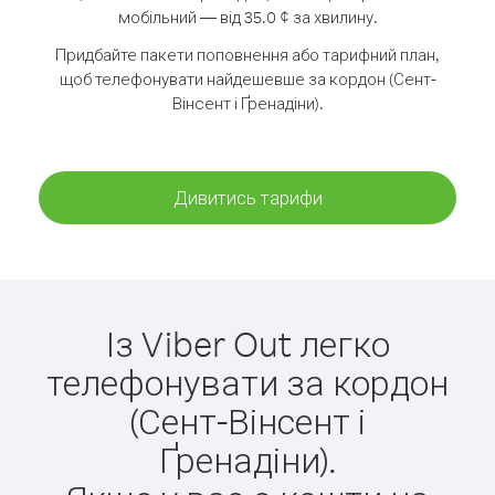
мобільний — від 35.0 ¢ за хвилину.
Придбайте пакети поповнення або тарифний план,
щоб телефонувати найдешевше за кордон (Сент-
Вінсент і Ґренадіни).
Дивитись тарифи
Із Viber Out легко
телефонувати за кордон
(Сент-Вінсент і
Ґренадіни).