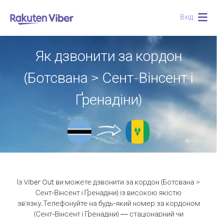
Вхід
Togg
navig
Як дзвонити за кордон
(Ботсвана > Сент-Вінсент і
Ґренадіни)
Із Viber Out ви можете дзвонити за кордон (Ботсвана >
Сент-Вінсент і Ґренадіни) із високою якістю
зв'язку.
Телефонуйте на будь-який номер за кордоном
(Сент-Вінсент і Ґренадіни) — стаціонарний чи