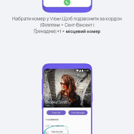
Набрати номер у Viber.
Щоб подзвонити за кордон
(Філіппіни > Сент-Вінсент і
Ґренадіни):
+
+
1
місцевий номер