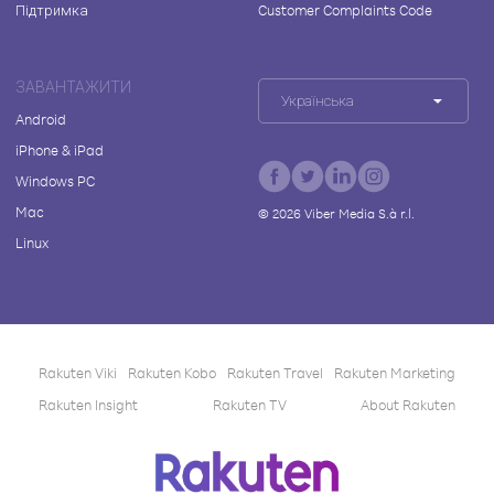
Підтримка
Customer Complaints Code
ЗАВАНТАЖИТИ
Українська
Android
iPhone & iPad
Windows PC
Mac
©
2026
Viber Media S.à r.l.
Linux
Rakuten Viki
Rakuten Kobo
Rakuten Travel
Rakuten Marketing
Rakuten Insight
Rakuten TV
About Rakuten