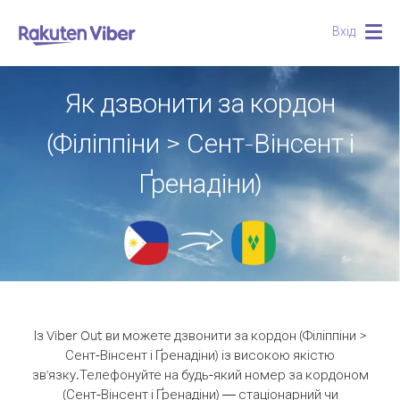
Вхід
Togg
navig
Як дзвонити за кордон
(Філіппіни > Сент-Вінсент і
Ґренадіни)
Із Viber Out ви можете дзвонити за кордон (Філіппіни >
Сент-Вінсент і Ґренадіни) із високою якістю
зв'язку.
Телефонуйте на будь-який номер за кордоном
(Сент-Вінсент і Ґренадіни) — стаціонарний чи