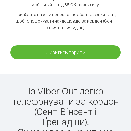
мобільний — від 35.0 ¢ за хвилину.
Придбайте пакети поповнення або тарифний план,
щоб телефонувати найдешевше за кордон (Сент-
Вінсент і Ґренадіни).
Дивитись тарифи
Із Viber Out легко
телефонувати за кордон
(Сент-Вінсент і
Ґренадіни).