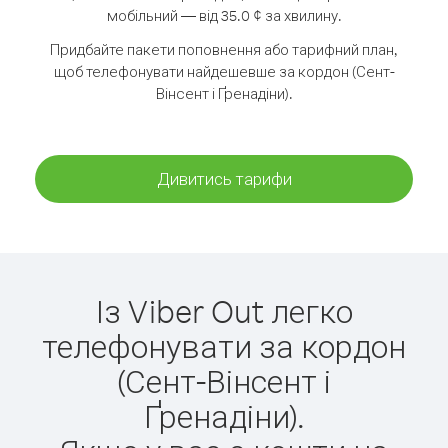
мобільний — від 35.0 ¢ за хвилину.
Придбайте пакети поповнення або тарифний план,
щоб телефонувати найдешевше за кордон (Сент-
Вінсент і Ґренадіни).
Дивитись тарифи
Із Viber Out легко
телефонувати за кордон
(Сент-Вінсент і
Ґренадіни).