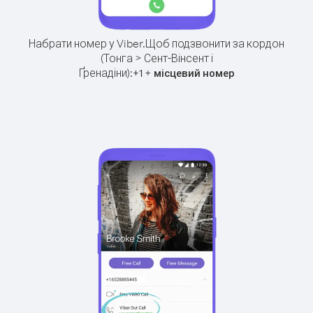
Набрати номер у Viber.
Щоб подзвонити за кордон
(Тонга > Сент-Вінсент і
Ґренадіни):
+
+
1
місцевий номер