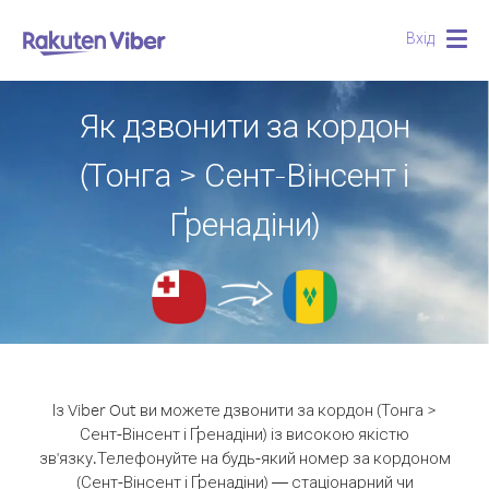
Вхід
Togg
navig
Як дзвонити за кордон
(Тонга > Сент-Вінсент і
Ґренадіни)
Із Viber Out ви можете дзвонити за кордон (Тонга >
Сент-Вінсент і Ґренадіни) із високою якістю
зв'язку.
Телефонуйте на будь-який номер за кордоном
(Сент-Вінсент і Ґренадіни) — стаціонарний чи