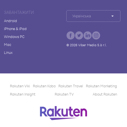
ЗАВАНТАЖИТИ
Українська
Android
iPhone & iPad
Windows PC
Mac
©
2026
Viber Media S.à r.l.
Linux
Rakuten Viki
Rakuten Kobo
Rakuten Travel
Rakuten Marketing
Rakuten Insight
Rakuten TV
About Rakuten