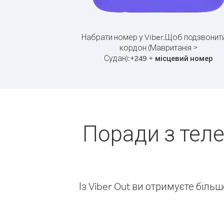
Набрати номер у Viber.
Щоб подзвонити
кордон (Мавританія >
Судан):
+
+
249
місцевий номер
Поради з тел
Із Viber Out ви отримуєте біль