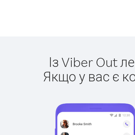
Із Viber Out л
Якщо у вас є к