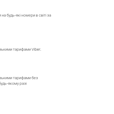
а будь-які номери в світі за
изькими тарифами Viber.
низькими тарифами без
будь-якому разі