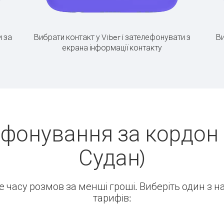
 за
Вибрати контакт у Viber і зателефонувати з
Ви
екрана інформації контакту
ефонування за кордон 
Судан)
ше часу розмов за менші гроші. Виберіть один з 
тарифів: