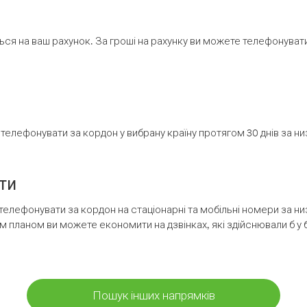
ся на ваш рахунок. За гроші на рахунку ви можете телефонувати н
елефонувати за кордон у вибрану країну протягом 30 днів за н
ти
телефонувати за кордон на стаціонарні та мобільні номери за 
м планом ви можете економити на дзвінках, які здійснювали б у 
Пошук інших напрямків