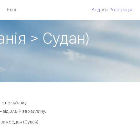
Блог
Вхід
або
Pеєстрація
нія > Судан)
істю зв'язку.
ід 37.5 ¢ за хвилину.
а кордон (Судан).