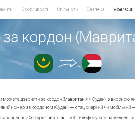
ажити
Особливості
Спільноти
Безпека
Viber Out
 за кордон (Маврита
 ви можете дзвонити за кордон (Мавританія > Судан) із високою як
який номер за кордоном (Судан) — стаціонарний чи мобільний — в
 поповнення або тарифний план, щоб телефонувати найдешевше з