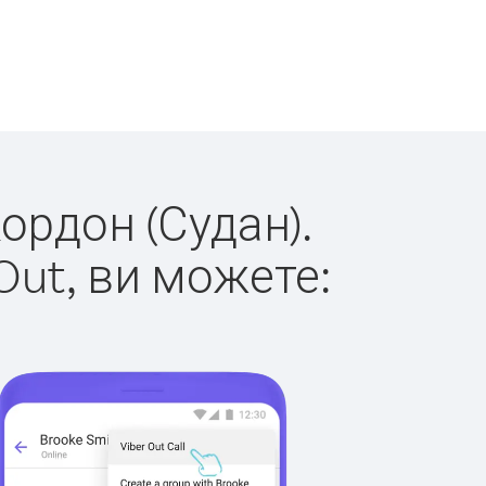
кордон (Судан).
Out, ви можете: