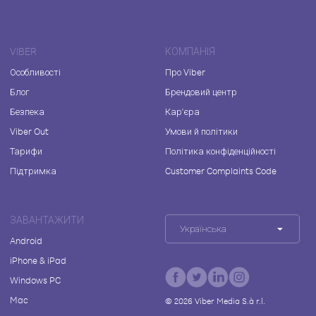
VIBER
КОМПАНІЯ
Особливості
Про Viber
Блог
Брендовий центр
Безпека
Кар'єра
Viber Out
Умови й політики
Тарифи
Політика конфіденційності
Підтримка
Customer Complaints Code
ЗАВАНТАЖИТИ
Українська
Android
iPhone & iPad
Windows PC
Mac
©
2026
Viber Media S.à r.l.