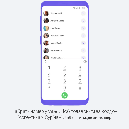
Набрати номер у Viber.
Щоб подзвонити за кордон
(Аргентина > Сурінам):
+
+
597
місцевий номер