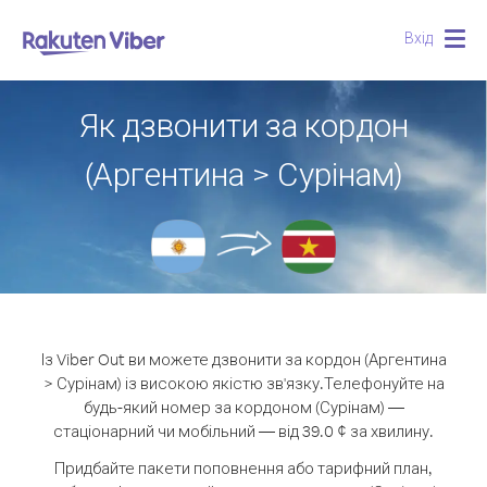
Вхід
Togg
navig
Як дзвонити за кордон
(Аргентина > Сурінам)
Із Viber Out ви можете дзвонити за кордон (Аргентина
> Сурінам) із високою якістю зв'язку.
Телефонуйте на
будь-який номер за кордоном (Сурінам) —
стаціонарний чи мобільний — від 39.0 ¢ за хвилину.
Придбайте пакети поповнення або тарифний план,