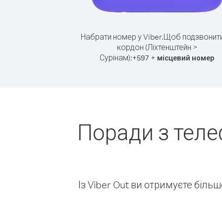
Набрати номер у Viber.
Щоб подзвонити
кордон (Ліхтенштейн >
Сурінам):
+
+
597
місцевий номер
Поради з теле
Із Viber Out ви отримуєте біль