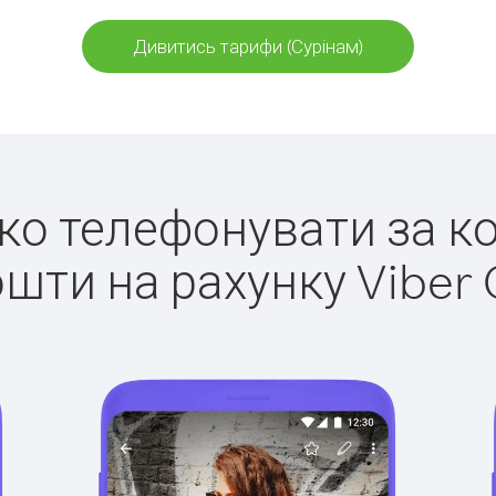
Дивитись тарифи (Сурінам)
гко телефонувати за к
ошти на рахунку Viber 