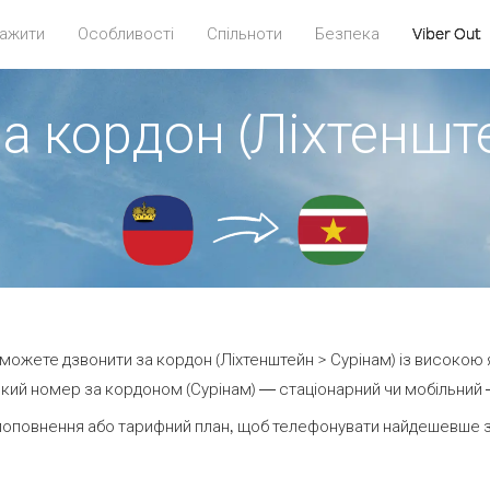
ажити
Особливості
Спільноти
Безпека
Viber Out
а кордон (Ліхтеншт
и можете дзвонити за кордон (Ліхтенштейн > Сурінам) із високою 
кий номер за кордоном (Сурінам) — стаціонарний чи мобільний — 
поповнення або тарифний план, щоб телефонувати найдешевше за