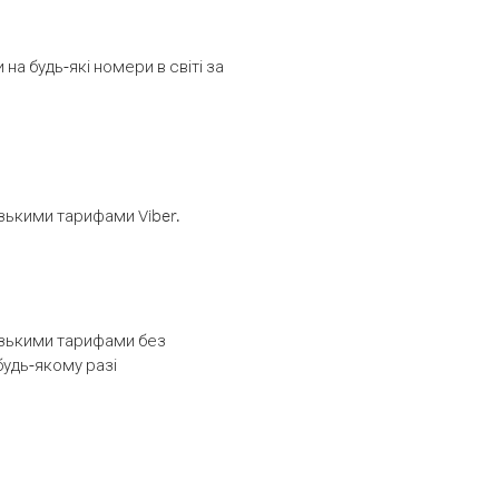
а будь-які номери в світі за
изькими тарифами Viber.
низькими тарифами без
будь-якому разі