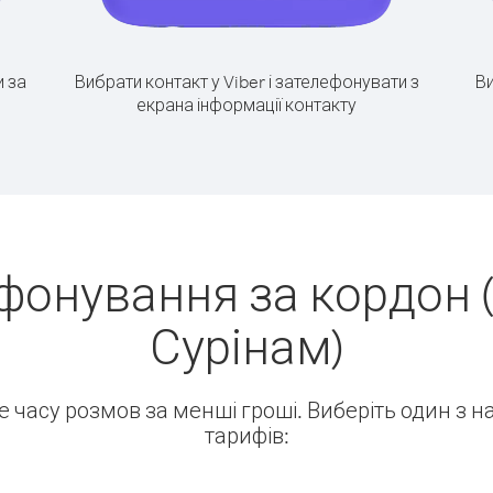
 за
Вибрати контакт у Viber і зателефонувати з
Ви
екрана інформації контакту
фонування за кордон 
Сурінам)
ше часу розмов за менші гроші. Виберіть один з 
тарифів: