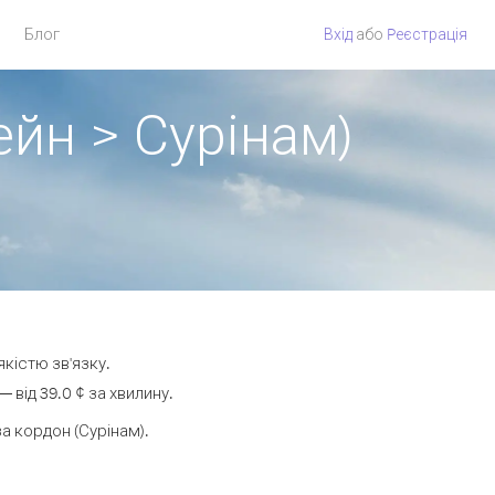
Блог
Вхід
або
Pеєстрація
ейн > Сурінам)
якістю зв'язку.
від 39.0 ¢ за хвилину.
 кордон (Сурінам).