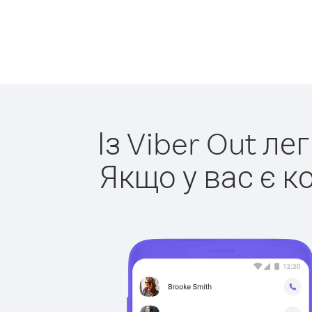
Із Viber Out ле
Якщо у вас є к