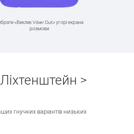
брати «Виклик Viber Out» угорі екрана
розмови
(Ліхтенштейн >
наших гнучких варіантів низьких