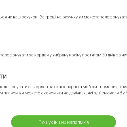
ся на ваш рахунок. За гроші на рахунку ви можете телефонувати н
елефонувати за кордон у вибрану країну протягом 30 днів за н
ти
телефонувати за кордон на стаціонарні та мобільні номери за 
м планом ви можете економити на дзвінках, які здійснювали б у 
Пошук інших напрямків