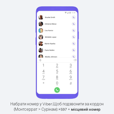
Набрати номер у Viber.
Щоб подзвонити за кордон
(Монтсеррат > Сурінам):
+
+
597
місцевий номер