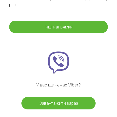
разі
Інші напрямки
У вас ще немає Viber?
Завантажити зараз