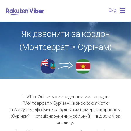
Вхід
Togg
navig
Як дзвонити за кордон
(Монтсеррат > Сурінам)
Із Viber Out ви можете дзвонити за кордон
(Монтсеррат > Сурінам) із високою якістю
зв'язку.
Телефонуйте на будь-який номер за кордоном
(Сурінам) — стаціонарний чи мобільний — від 39.0 ¢ за
хвилину.