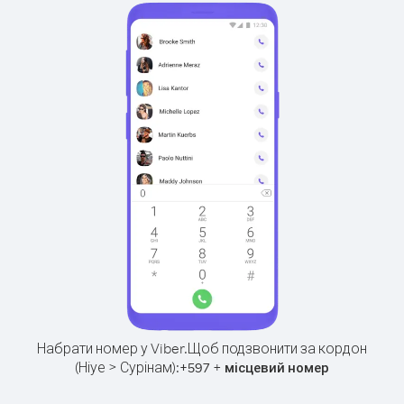
Набрати номер у Viber.
Щоб подзвонити за кордон
(Ніуе > Сурінам):
+
+
597
місцевий номер