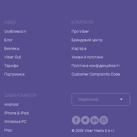
VIBER
КОМПАНІЯ
Особливості
Про Viber
Блог
Брендовий центр
Безпека
Кар'єра
Viber Out
Умови й політики
Тарифи
Політика конфіденційності
Підтримка
Customer Complaints Code
ЗАВАНТАЖИТИ
Українська
Android
iPhone & iPad
Windows PC
Mac
©
2026
Viber Media S.à r.l.