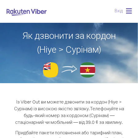
Вхід
Togg
navig
Як дзвонити за кордон
(Ніуе > Сурінам)
Із Viber Out ви можете дзвонити за кордон (Ніуе >
Сурінам) із високою якістю зв'язку.
Телефонуйте на
будь-який номер за кордоном (Сурінам) —
стаціонарний чи мобільний — від 39.0 ¢ за хвилину.
Придбайте пакети поповнення або тарифний план,