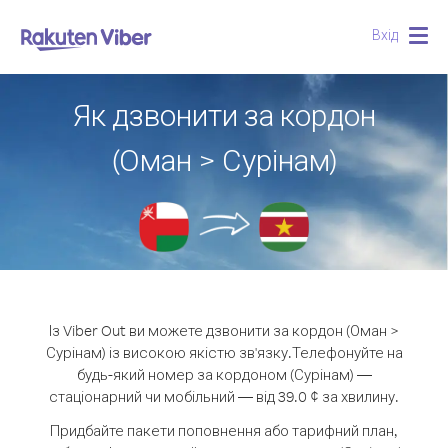
Вхід
Togg
navig
Як дзвонити за кордон
(Оман > Сурінам)
Із Viber Out ви можете дзвонити за кордон (Оман >
Сурінам) із високою якістю зв'язку.
Телефонуйте на
будь-який номер за кордоном (Сурінам) —
стаціонарний чи мобільний — від 39.0 ¢ за хвилину.
Придбайте пакети поповнення або тарифний план,