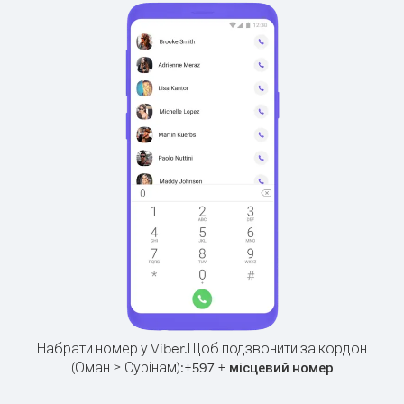
Набрати номер у Viber.
Щоб подзвонити за кордон
(Оман > Сурінам):
+
+
597
місцевий номер