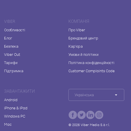
VIBER
КОМПАНІЯ
Особливості
Про Viber
Блог
Брендовий центр
Безпека
Кар'єра
Viber Out
Умови й політики
Тарифи
Політика конфіденційності
Підтримка
Customer Complaints Code
ЗАВАНТАЖИТИ
Українська
Android
iPhone & iPad
Windows PC
Mac
©
2026
Viber Media S.à r.l.