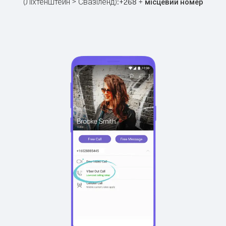
(Ліхтенштейн > Свазіленд):
+
+
268
місцевий номер