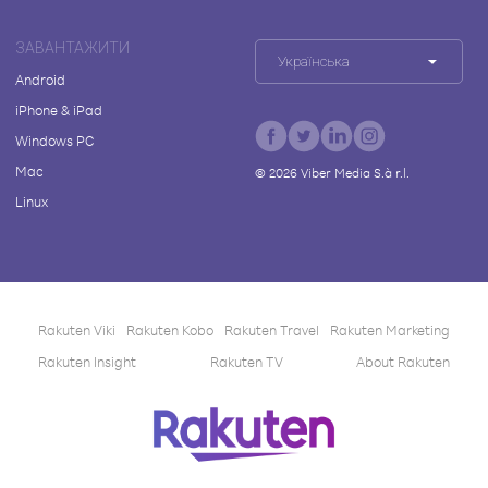
ЗАВАНТАЖИТИ
Українська
Android
iPhone & iPad
Windows PC
Mac
©
2026
Viber Media S.à r.l.
Linux
Rakuten Viki
Rakuten Kobo
Rakuten Travel
Rakuten Marketing
Rakuten Insight
Rakuten TV
About Rakuten