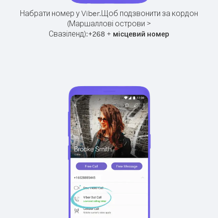
Набрати номер у Viber.
Щоб подзвонити за кордон
(Маршаллові острови >
Свазіленд):
+
+
268
місцевий номер