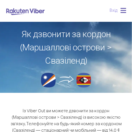
Вхід
Togg
navig
Як дзвонити за кордон
(Маршаллові острови >
Свазіленд)
Із Viber Out ви можете дзвонити за кордон
(Маршаллові острови > Свазіленд) із високою якістю
зв'язку.
Телефонуйте на будь-який номер за кордоном
(Свазіленд) — стаціонарний чи мобільний — від 14.0 ¢