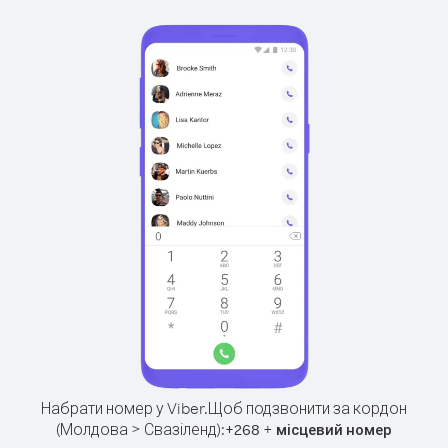
Набрати номер у Viber.
Щоб подзвонити за кордон
(Молдова > Свазіленд):
+
+
268
місцевий номер