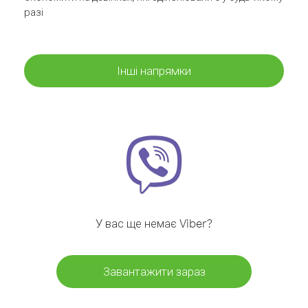
разі
Інші напрямки
У вас ще немає Viber?
Завантажити зараз