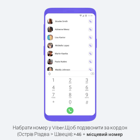
Набрати номер у Viber.
Щоб подзвонити за кордон
(Острів Різдва > Швеція):
+
+
46
місцевий номер