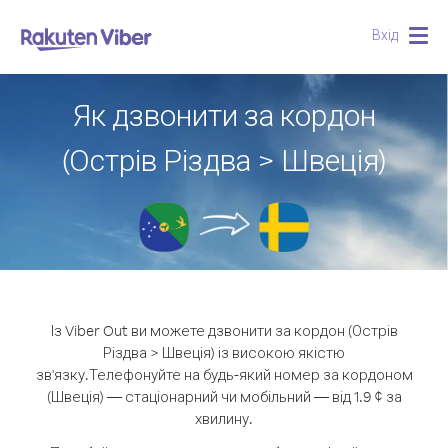
Вхід
Togg
navig
Як дзвонити за кордон
(Острів Різдва > Швеція)
Із Viber Out ви можете дзвонити за кордон (Острів
Різдва > Швеція) із високою якістю
зв'язку.
Телефонуйте на будь-який номер за кордоном
(Швеція) — стаціонарний чи мобільний — від 1.9 ¢ за
хвилину.