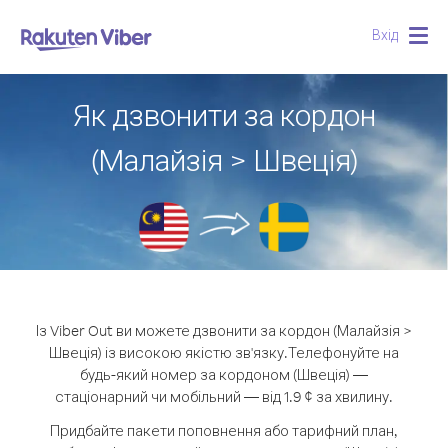
Вхід
Togg
navig
Як дзвонити за кордон
(Малайзія > Швеція)
Із Viber Out ви можете дзвонити за кордон (Малайзія >
Швеція) із високою якістю зв'язку.
Телефонуйте на
будь-який номер за кордоном (Швеція) —
стаціонарний чи мобільний — від 1.9 ¢ за хвилину.
Придбайте пакети поповнення або тарифний план,