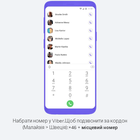
Набрати номер у Viber.
Щоб подзвонити за кордон
(Малайзія > Швеція):
+
+
46
місцевий номер