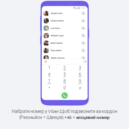
Набрати номер у Viber.
Щоб подзвонити за кордон
(Реюньйон > Швеція):
+
+
46
місцевий номер