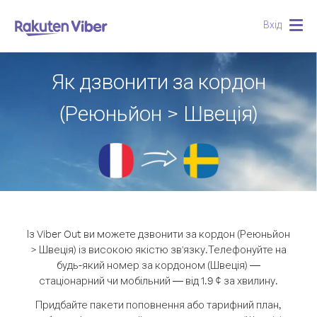
Вхід
Togg
navig
Як дзвонити за кордон
(Реюньйон > Швеція)
Із Viber Out ви можете дзвонити за кордон (Реюньйон
> Швеція) із високою якістю зв'язку.
Телефонуйте на
будь-який номер за кордоном (Швеція) —
стаціонарний чи мобільний — від 1.9 ¢ за хвилину.
Придбайте пакети поповнення або тарифний план,