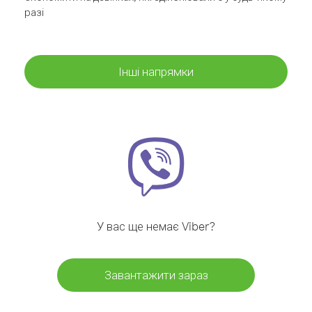
разі
Інші напрямки
У вас ще немає Viber?
Завантажити зараз